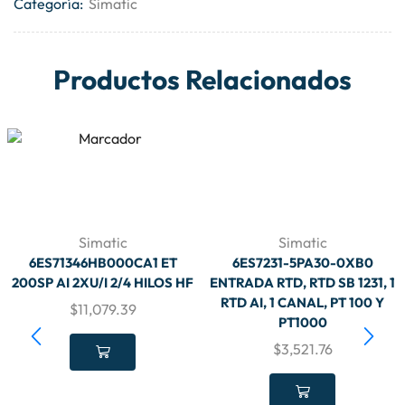
Categoría:
Simatic
Productos Relacionados
Simatic
Simatic
6ES71346HB000CA1 ET
6ES7231-5PA30-0XB0
200SP AI 2XU/I 2/4 HILOS HF
ENTRADA RTD, RTD SB 1231, 1
RTD AI, 1 CANAL, PT 100 Y
$
11,079.39
PT1000
$
3,521.76