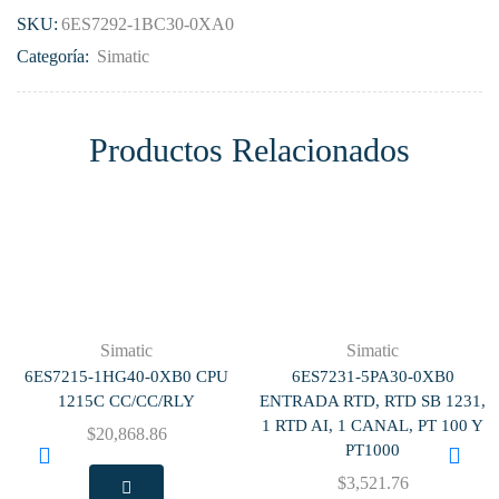
SKU:
6ES7292-1BC30-0XA0
Categoría:
Simatic
Productos Relacionados
Simatic
Simatic
6ES7215-1HG40-0XB0 CPU
6ES7231-5PA30-0XB0
1215C CC/CC/RLY
ENTRADA RTD, RTD SB 1231,
1 RTD AI, 1 CANAL, PT 100 Y
$
20,868.86
PT1000
$
3,521.76