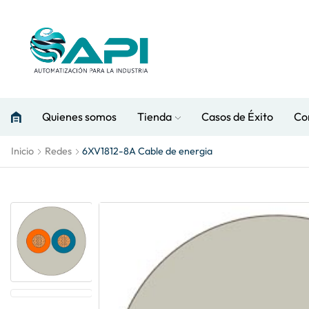
All departments menu
Quienes somos
Tienda
Casos de Éxito
Co
Inicio
Redes
6XV1812-8A Cable de energia