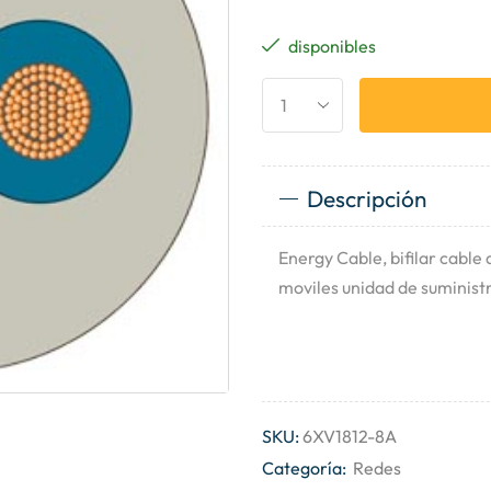
disponibles
Descripción
Energy Cable, bifilar cable 
moviles unidad de suminis
SKU:
6XV1812-8A
Categoría:
Redes