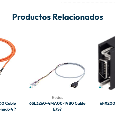
Productos Relacionados
Redes
0 Cable
6SL3260-4MA00-1VB0 Cable
6FX200
onado 4 ?
E/S?