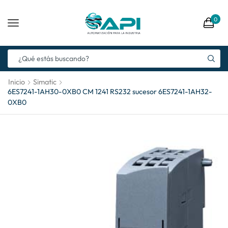
0
Inicio
Simatic
6ES7241-1AH30-0XB0 CM 1241 RS232 sucesor 6ES7241-1AH32-
0XB0