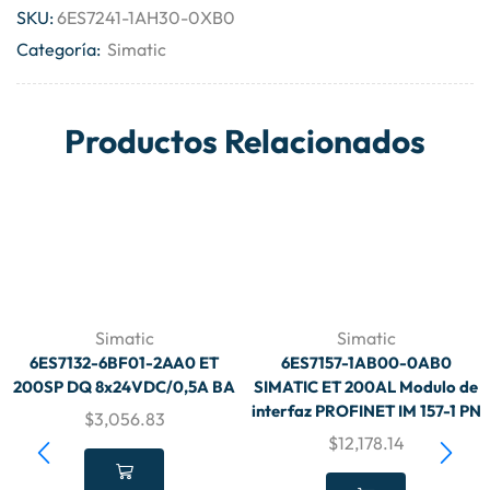
SKU:
6ES7241-1AH30-0XB0
Categoría:
Simatic
Productos Relacionados
Simatic
Simatic
6ES7132-6BF01-2AA0 ET
6ES7157-1AB00-0AB0
200SP DQ 8x24VDC/0,5A BA
SIMATIC ET 200AL Modulo de
interfaz PROFINET IM 157-1 PN
$
3,056.83
$
12,178.14