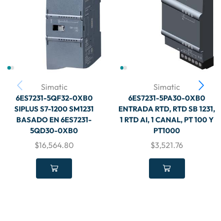
Simatic
Simatic
6ES7231-5QF32-0XB0
6ES7231-5PA30-0XB0
SIPLUS S7-1200 SM1231
ENTRADA RTD, RTD SB 1231,
BASADO EN 6ES7231-
1 RTD AI, 1 CANAL, PT 100 Y
5QD30-0XB0
PT1000
$
16,564.80
$
3,521.76