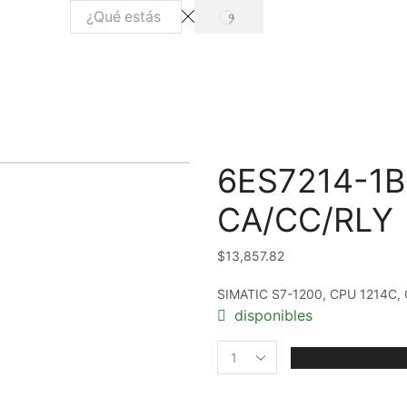
SEARCH
Search
input
6ES7214-1
CA/CC/RLY
$
13,857.82
SIMATIC S7-1200, CPU 1214C, C
disponibles
6ES7214-
1BG40-
0XB0