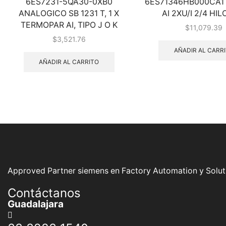
6ES7231-5QA30-0XB0
6ES71346HB000CA1 
ANALOGICO SB 1231 T, 1 X
AI 2XU/I 2/4 HIL
TERMOPAR AI, TIPO J O K
$
11,079.39
$
3,521.76
AÑADIR AL CARR
AÑADIR AL CARRITO
Approved Partner siemens en Factory Automation y Soluti
Contáctanos
Guadalajara