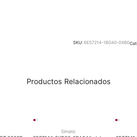
CPU
1214C
CA/CC/RLY
quantity
SKU:
6ES7214-1BG40-0XB0
Cat
Productos Relacionados
Simatic