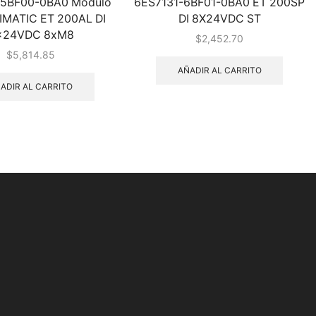
-5BF00-0BA0 Modulo
6ES7131-6BF01-0BA0 ET 200SP
 SIMATIC ET 200AL DI
DI 8X24VDC ST
x24VDC 8xM8
$
2,452.70
$
5,814.85
AÑADIR AL CARRITO
ADIR AL CARRITO