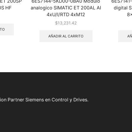
ET 200SP
6ES7144-5KD00-0BA0 Modulo
6ES7141
OS HF
analogico SIMATIC ET 200AL AI
digital
4xU/I/RTD 4xM12
8
$
13,231.42
ITO
AÑADIR AL CARRITO
AÑ
on Partner Siemens en Control y Drives.