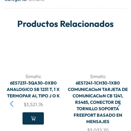
Productos Relacionados
Simatic
Simatic
6ES7231-5QA30-0XB0
6ES7241-1CH30-1XB0
ANALOGICO SB 1231 T, 1 X
COMUNICACIoN TARJETA DE
TERMOPAR AI, TIPO J O K
COMUNICACIoN CB 1241,
RS485, CONECTOR DE
$
3,521.76
TORNILLO SOPORTA
FREEPORT BASADO EN
MENSAJES
$
3,032.70