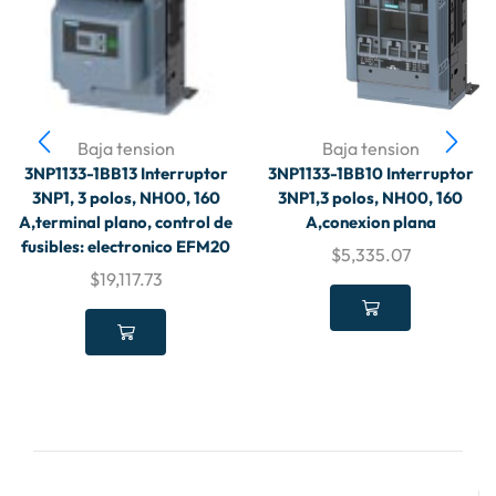
Baja tension
Baja tension
3NP1133-1BB13 Interruptor
3NP1133-1BB10 Interruptor
3NP1, 3 polos, NH00, 160
3NP1,3 polos, NH00, 160
A,terminal plano, control de
A,conexion plana
fusibles: electronico EFM20
$
5,335.07
$
19,117.73