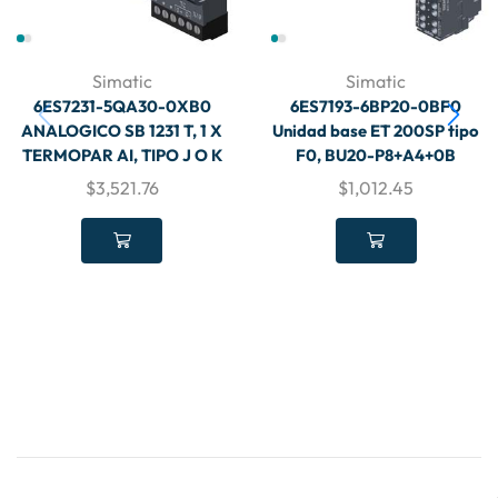
Simatic
Simatic
6ES7231-5QA30-0XB0
6ES7193-6BP20-0BF0
ANALOGICO SB 1231 T, 1 X
Unidad base ET 200SP tipo
TERMOPAR AI, TIPO J O K
F0, BU20-P8+A4+0B
$
3,521.76
$
1,012.45