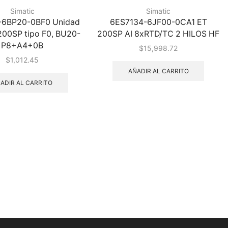
Simatic
Simatic
-6BP20-0BF0 Unidad
6ES7134-6JF00-0CA1 ET
200SP tipo F0, BU20-
200SP AI 8xRTD/TC 2 HILOS HF
P8+A4+0B
$
15,998.72
$
1,012.45
AÑADIR AL CARRITO
ADIR AL CARRITO