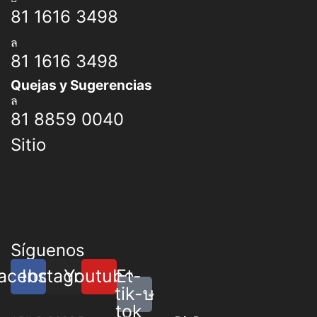
81 1616 3498
81 1616 3498
Quejas y Sugerencias
81 8859 0040
Sitio
Síguenos
acebook
Instagram
Youtube
Et-
tik-
tok