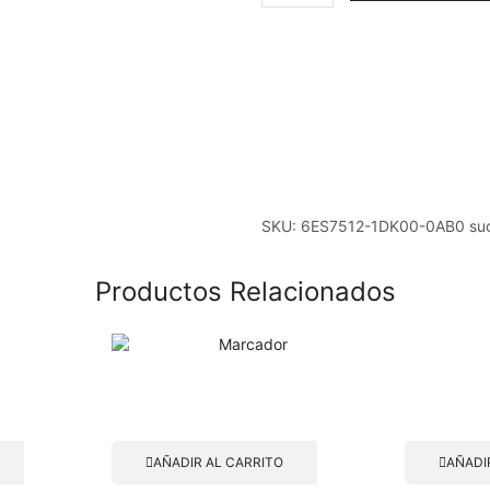
1DK00-
0AB0
sucesor
6ES7512-
1DK01-
0AB0
ET
200SP
CPU
1512SP-
SKU:
6ES7512-1DK00-0AB0 su
1PN
quantity
Productos Relacionados
AÑADIR AL CARRITO
AÑADI