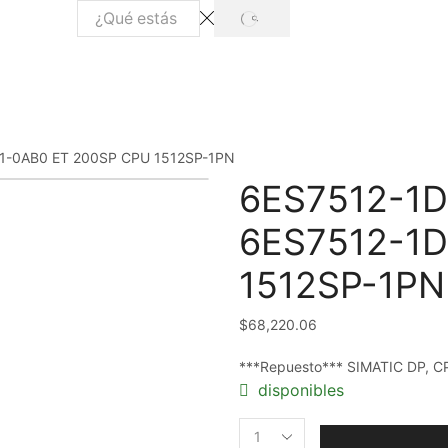
SEARCH
Search
input
1-0AB0 ET 200SP CPU 1512SP-1PN
6ES7512-1D
6ES7512-1D
1512SP-1PN
$
68,220.06
***Repuesto*** SIMATIC DP, C
disponibles
6ES7512-