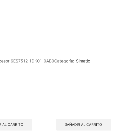
cesor 6ES7512-1DK01-0AB0
Categoría:
Simatic
R AL CARRITO
AÑADIR AL CARRITO