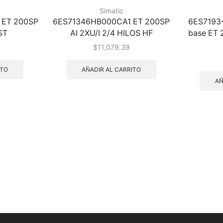
Simatic
 ET 200SP
6ES71346HB000CA1 ET 200SP
6ES7193
ST
AI 2XU/I 2/4 HILOS HF
base ET 
$
11,079.39
ITO
AÑADIR AL CARRITO
AÑ