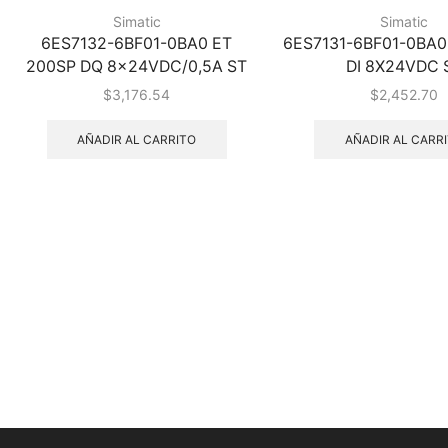
Simatic
Simatic
6ES7132-6BF01-0BA0 ET
6ES7131-6BF01-0BA0
200SP DQ 8x24VDC/0,5A ST
DI 8X24VDC 
$
3,176.54
$
2,452.70
AÑADIR AL CARRITO
AÑADIR AL CARR