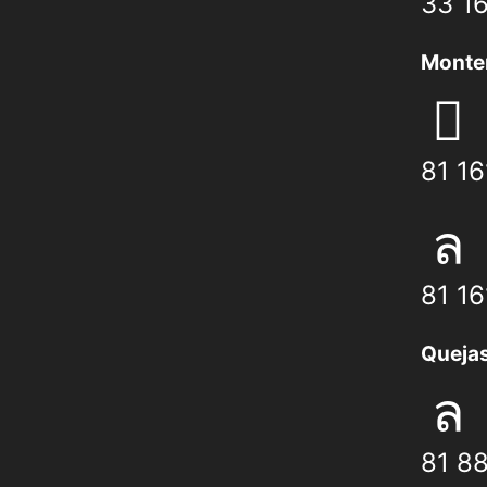
33 1
Monte
81 1
81 1
Quejas
81 8