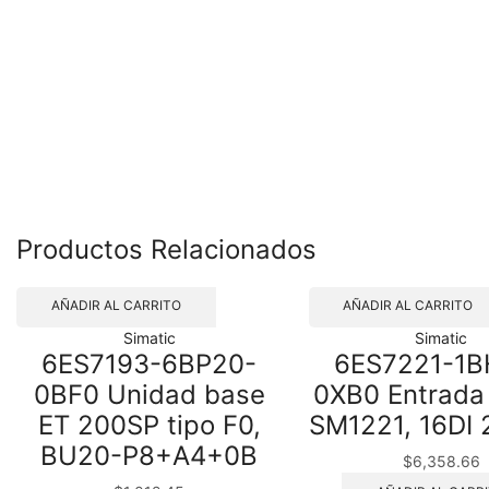
Productos Relacionados
AÑADIR AL CARRITO
AÑADIR AL CARRITO
Simatic
Simatic
6ES7193-6BP20-
6ES7221-1B
0BF0 Unidad base
0XB0 Entrada 
ET 200SP tipo F0,
SM1221, 16DI
BU20-P8+A4+0B
$
6,358.66