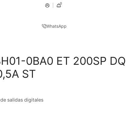
0
WhatsApp
H01-0BA0 ET 200SP DQ
,5A ST
e salidas digitales