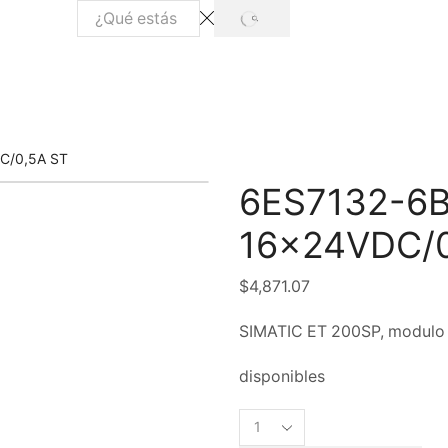
C/0,5A ST
6ES7132-6B
16x24VDC/0
$
4,871.07
SIMATIC ET 200SP, modulo d
disponibles