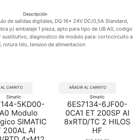
Descripción
o de salidas digitales, DQ 16x 24V DC/0,5A Standard,
ra p) embalaje 1 pieza, apto para tipo de UB A0, codigo
r sustitutivo, diagnostico de modulo para: cortocircuito a
, rotura hilo, tension de alimentacion
 AL CARRITO
AÑADIR AL CARRITO
Simatic
Simatic
7144-5KD00-
6ES7134-6JF00-
A0 Modulo
0CA1 ET 200SP AI
ogico SIMATIC
8xRTD/TC 2 HILOS
 200AL AI
HF
I/RTD 4xM12