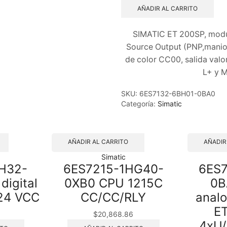
AÑADIR AL CARRITO
SIMATIC ET 200SP, modul
Source Output (PNP,maniob
de color CC00, salida valo
L+ y M
SKU:
6ES7132-6BH01-0BA0
Categoría:
Simatic
AÑADIR AL CARRITO
AÑADIR
Simatic
H32-
6ES7215-1HG40-
6ES
digital
0XB0 CPU 1215C
0B
 24 VCC
CC/CC/RLY
anal
ET
$
20,868.86
4xU/