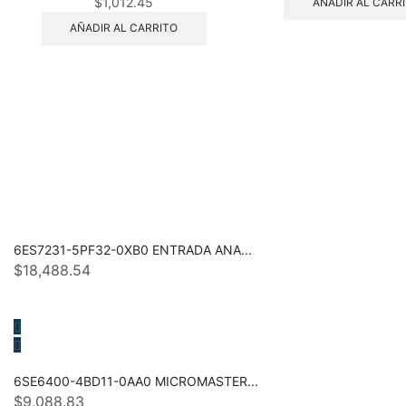
$
1,012.45
AÑADIR AL CARR
AÑADIR AL CARRITO
6ES7231-5PF32-0XB0 ENTRADA ANA...
$
18,488.54
6SE6400-4BD11-0AA0 MICROMASTER...
$
9,088.83