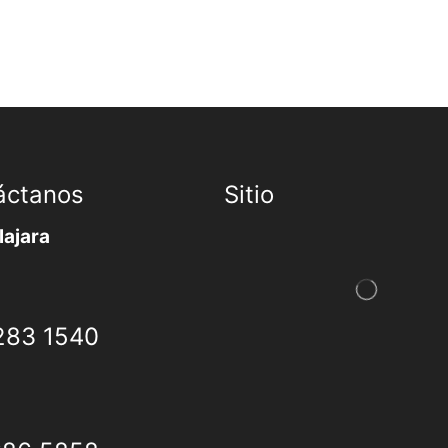
áctanos
Sitio
ajara
283 1540