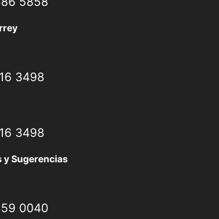
686 5858
rrey
616 3498
616 3498
 y Sugerencias
859 0040