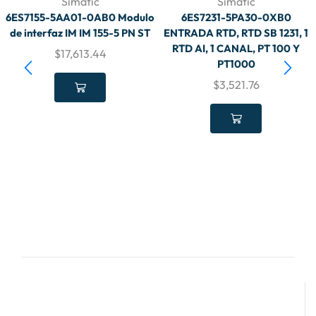
Simatic
Simatic
6ES7155-5AA01-0AB0 Modulo
6ES7231-5PA30-0XB0
de interfaz IM IM 155-5 PN ST
ENTRADA RTD, RTD SB 1231, 1
RTD AI, 1 CANAL, PT 100 Y
$
17,613.44
PT1000
$
3,521.76