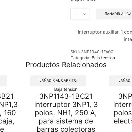
AÑADIR AL CA
Interruptor auxiliar, 1
int
SKU:
3NP1940-1FA00
Categoría:
Baja tension
Productos Relacionados
AÑADIR AL CARRITO
AÑADI
Baja tension
BB21
3NP1143-1BC21
3NP
3NP1,3
Interruptor 3NP1, 3
Inter
, 160
polos, NH1, 250 A,
polos
caja,
para sistema de
elect
de
barras colectoras