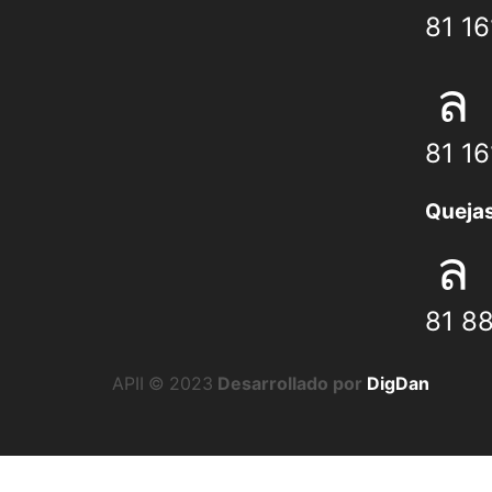
81 1
81 1
Quejas
81 8
APII © 2023
Desarrollado por
DigDan