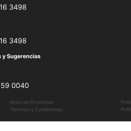
616 3498
616 3498
 y Sugerencias
859 0040
Aviso de Privacidad
Polí
Términos y Condiciones
Polí