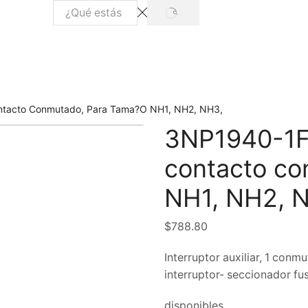
Contacto Conmutado, Para Tama?o NH1, NH2, NH3,
3NP1940-1FA0
contacto co
NH1, NH2, 
$
788.80
Interruptor auxiliar, 1 con
interruptor- seccionador fu
disponibles