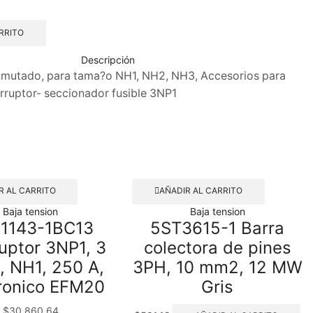
RRITO
Descripción
 conmutado, para tama?o NH1, NH2, NH3, Accesorios para
erruptor- seccionador fusible 3NP1
R AL CARRITO
AÑADIR AL CARRITO
Baja tension
Baja tension
1143-1BC13
5ST3615-1 Barra
ruptor 3NP1, 3
colectora de pines
, NH1, 250 A,
3PH, 10 mm2, 12 MW
ronico EFM20
Gris
$
30,860.64