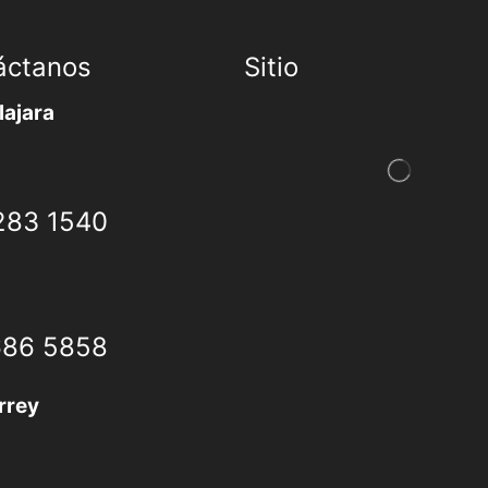
áctanos
Sitio
ajara
283 1540
686 5858
rrey