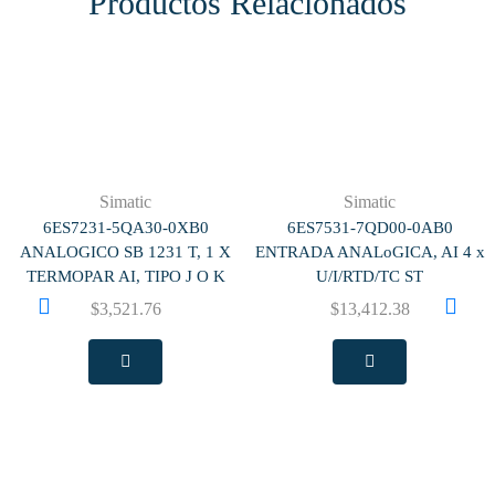
Productos Relacionados
Simatic
Simatic
6ES7231-5QA30-0XB0
6ES7531-7QD00-0AB0
ANALOGICO SB 1231 T, 1 X
ENTRADA ANALoGICA, AI 4 x
TERMOPAR AI, TIPO J O K
U/I/RTD/TC ST
$
3,521.76
$
13,412.38