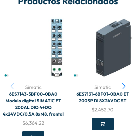
Productos Relacionados
Simatic
Simatic
6ES7143-5BF00-0BA0
6ES7131-6BF01-0BA0 ET
Modulo digital SIMATIC ET
200SP DI 8X24VDC ST
200AL DIQ 4+DQ
$
2,452.70
4x24VDC/0,5A 8xM8, frontal
$
6,364.22