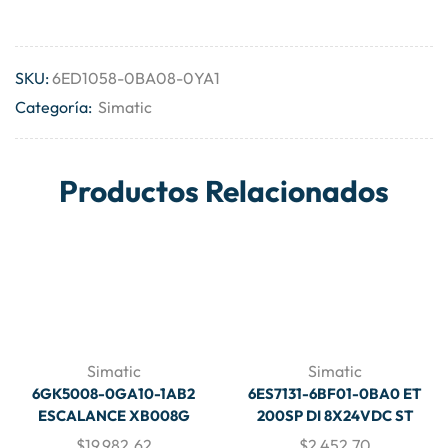
SKU:
6ED1058-0BA08-0YA1
Categoría:
Simatic
Productos Relacionados
Simatic
Simatic
6GK5008-0GA10-1AB2
6ES7131-6BF01-0BA0 ET
ESCALANCE XB008G
200SP DI 8X24VDC ST
$
19,982.62
$
2,452.70