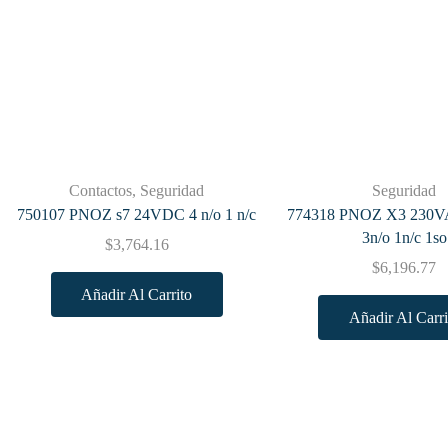
Contactos
,
Seguridad
Seguridad
750107 PNOZ s7 24VDC 4 n/o 1 n/c
774318 PNOZ X3 230
3n/o 1n/c 1so
$
3,764.16
$
6,196.77
Añadir Al Carrito
Añadir Al Carri