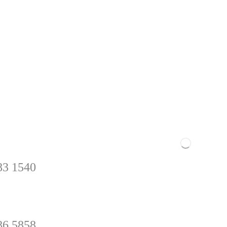
ctanos
Sitio
ajara
83 1540
86 5858