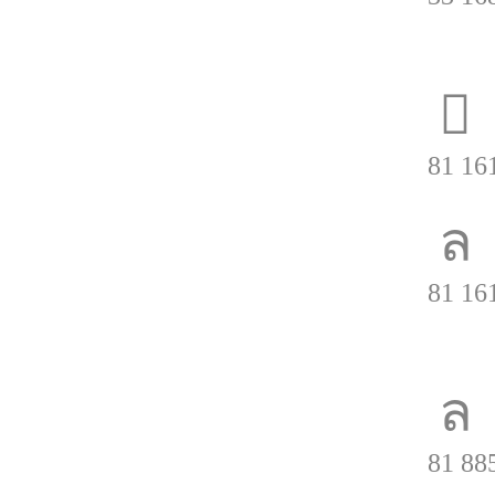
Monter
81 16
81 16
Quejas 
81 88