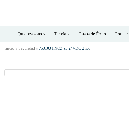
All departments menu
Quienes somos
Tienda
Casos de Éxito
Contact
Inicio
Seguridad
750103 PNOZ s3 24VDC 2 n/o