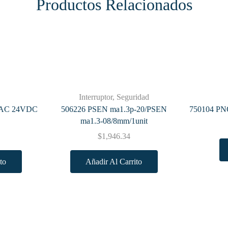
Productos Relacionados
Interruptor
,
Seguridad
VAC 24VDC
506226 PSEN ma1.3p-20/PSEN
750104 PNO
ma1.3-08/8mm/1unit
$
1,946.34
to
Añadir Al Carrito