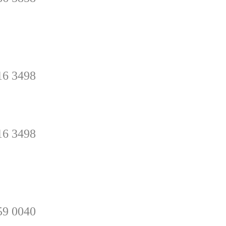
rey
16 3498
16 3498
y Sugerencias
59 0040