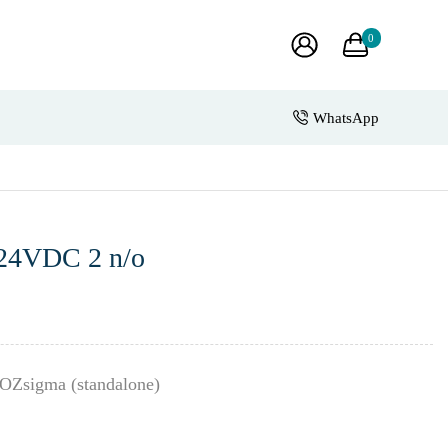
0
WhatsApp
24VDC 2 n/o
NOZsigma (standalone)