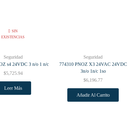
SIN
EXISTENCIAS
Seguridad
Seguridad
Z s4 24VDC 3 n/o 1 n/c
774310 PNOZ X3 24VAC 24VDC
3n/o 1n/c 1so
$
5,725.94
$
6,196.77
Leer Más
Añadir Al Carrito