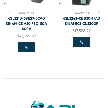
Sinamics
Sinamics
6SL3210-5BE27-5CV0
6SL3243-0BB30-1PA3
SINAMICS V20 FSD, 3CA
SINAMICS CU230DP
400V
$
17,528.99
$
41,355.39