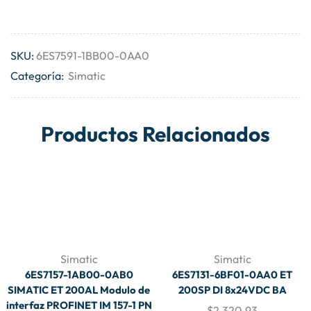
SKU:
6ES7591-1BB00-0AA0
Categoría:
Simatic
Productos Relacionados
Simatic
Simatic
6ES7157-1AB00-0AB0
6ES7131-6BF01-0AA0 ET
SIMATIC ET 200AL Modulo de
200SP DI 8x24VDC BA
interfaz PROFINET IM 157-1 PN
$
2,320.93