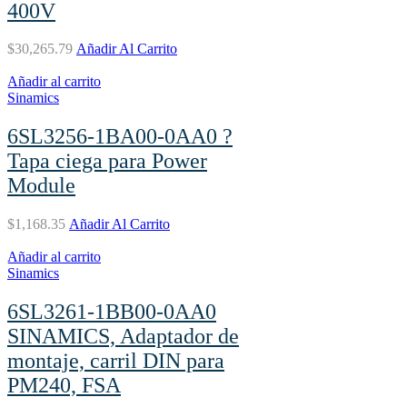
400V
$
30,265.79
Añadir Al Carrito
Añadir al carrito
Sinamics
6SL3256-1BA00-0AA0 ?
Tapa ciega para Power
Module
$
1,168.35
Añadir Al Carrito
Añadir al carrito
Sinamics
6SL3261-1BB00-0AA0
SINAMICS, Adaptador de
montaje, carril DIN para
PM240, FSA