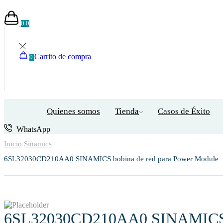
0
0
Carrito de compra
0
Quienes somos
Tienda
Casos de Éxito
WhatsApp
Inicio
Sinamics
6SL32030CD210AA0 SINAMICS bobina de red para Power Module
6SL32030CD210AA0 SINAMICS b