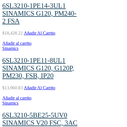
6SL3210-1PE14-3UL1
SINAMICS G120, PM240-
2 FSA
$
18,428.22
Añadir Al Carrito
Añadir al carrito
Sinamics
6SL3210-1PE11-8UL1
SINAMICS G120, G120P,
PM230, FSB, IP20
$
13,960.83
Añadir Al Carrito
Añadir al carrito
Sinamics
6SL3210-5BE25-5UV0
SINAMICS V20 FSC, 3AC