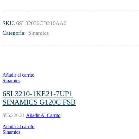
SKU:
6SL32030CD210AA0
Categoría:
Sinamics
Añadir al carrito
Sinamics
6SL3210-1KE21-7UP1
SINAMICS G120C FSB
$
55,226.21
Añadir Al Carrito
Añadir al carrito
Sinamics