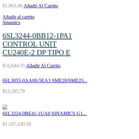
$
1,063.49
Añadir Al Carrito
Añadir al carrito
Sinamics
6SL3244-0BB12-1PA1
CONTROL UNIT
CU240E-2 DP TIPO E
$
16,944.35
Añadir Al Carrito
6SL3055-0AA00-5EA3 SME20/SME25...
$
15,185.79
6SL3224-0BE41-1UA0 SINAMICS G1...
$
1,167,430.50