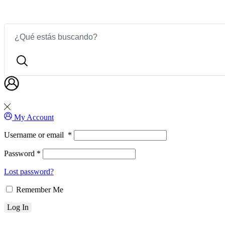
All departments menu
To use All departments menu, please, set up t
My Account
Username or email
*
Password
*
Lost password?
Remember Me
Log In