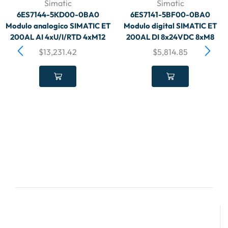
Simatic
Simatic
6ES7144-5KD00-0BA0
6ES7141-5BF00-0BA0
Modulo analogico SIMATIC ET
Modulo digital SIMATIC ET
200AL AI 4xU/I/RTD 4xM12
200AL DI 8x24VDC 8xM8
$
13,231.42
$
5,814.85