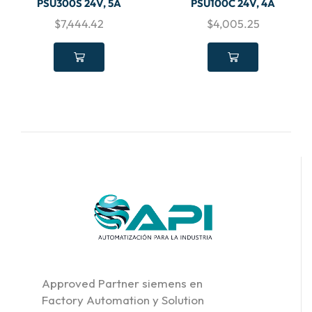
PSU300S 24V, 5A
PSU100C 24V, 4A
$
7,444.42
$
4,005.25
Approved Partner siemens en
Factory Automation y Solution