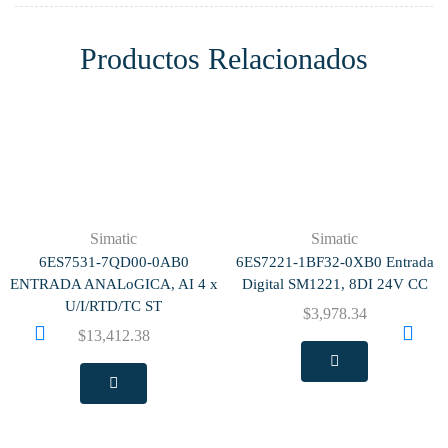
Productos Relacionados
Simatic
Simatic
6ES7531-7QD00-0AB0
6ES7221-1BF32-0XB0 Entrada
ENTRADA ANALoGICA, AI 4 x
Digital SM1221, 8DI 24V CC
U/I/RTD/TC ST
$
3,978.34
$
13,412.38