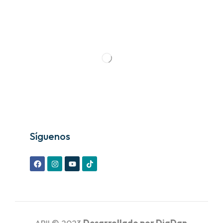
Síguenos
APII © 2023
Desarrollado por
DigDan