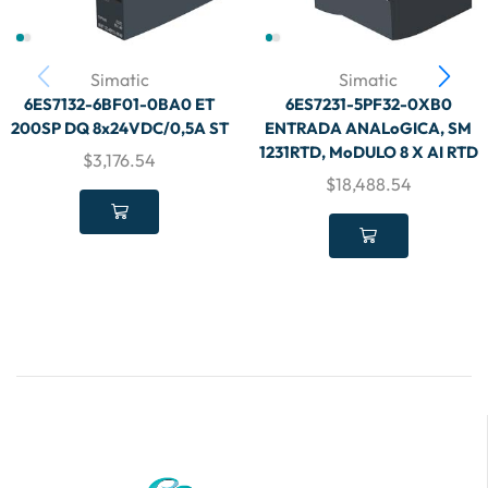
Simatic
Simatic
6ES7132-6BF01-0BA0 ET
6ES7231-5PF32-0XB0
200SP DQ 8x24VDC/0,5A ST
ENTRADA ANALoGICA, SM
1231RTD, MoDULO 8 X AI RTD
$
3,176.54
$
18,488.54