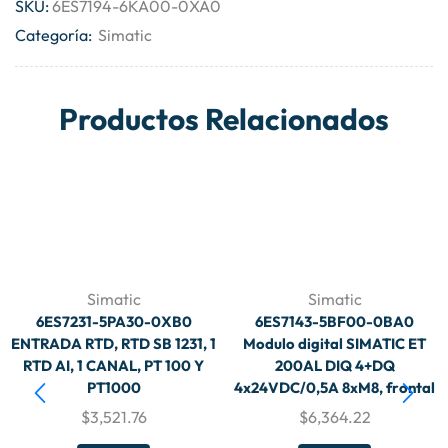
SKU:
6ES7194-6KA00-0XA0
Categoría:
Simatic
Productos Relacionados
Simatic
Simatic
6ES7231-5PA30-0XB0
6ES7143-5BF00-0BA0
ENTRADA RTD, RTD SB 1231, 1
Modulo digital SIMATIC ET
RTD AI, 1 CANAL, PT 100 Y
200AL DIQ 4+DQ
PT1000
4x24VDC/0,5A 8xM8, frontal
$
3,521.76
$
6,364.22