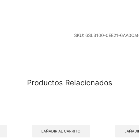
BOBINA
DE
RED
PARA
16KW
SKU:
6SL3100-0EE21-6AA0
Cat
quantity
Productos Relacionados
AÑADIR AL CARRITO
AÑADI