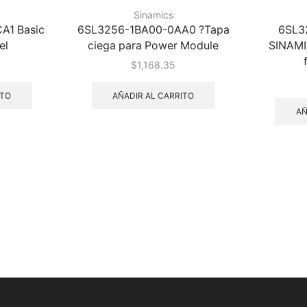
Sinamics
A1 Basic
6SL3256-1BA00-0AA0 ?Tapa
6SL3
el
ciega para Power Module
SINAMI
$
1,168.35
ITO
AÑADIR AL CARRITO
AÑ