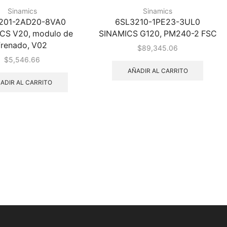
Sinamics
Sinamics
201-2AD20-8VA0
6SL3210-1PE23-3UL0
CS V20, modulo de
SINAMICS G120, PM240-2 FSC
frenado, V02
$
89,345.06
$
5,546.66
AÑADIR AL CARRITO
ADIR AL CARRITO