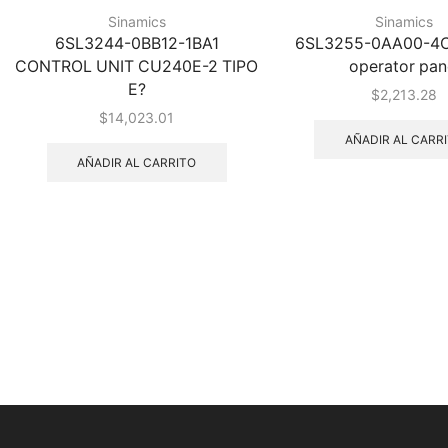
Sinamics
Sinamics
6SL3244-0BB12-1BA1
6SL3255-0AA00-4C
CONTROL UNIT CU240E-2 TIPO
operator pan
E?
$
2,213.28
$
14,023.01
AÑADIR AL CARR
AÑADIR AL CARRITO