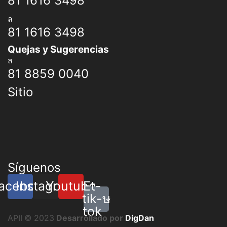
81 1616 3498
81 1616 3498
Quejas y Sugerencias
81 8859 0040
Sitio
Síguenos
acebook
Instagram
Youtube
Et-
tik-
tok
APII © 2023
Desarrollado por
DigDan