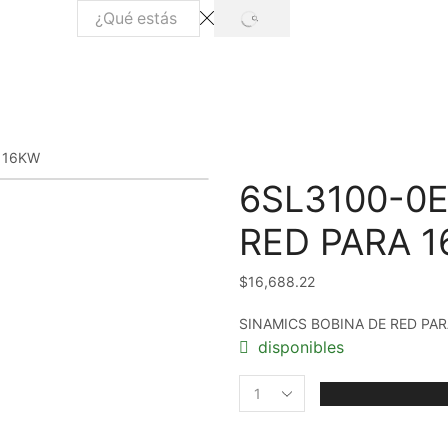
SEARCH
Search
input
 16KW
6SL3100-0E
RED PARA 
$
16,688.22
SINAMICS BOBINA DE RED PA
disponibles
6SL3100-
0EE21-
6AA0