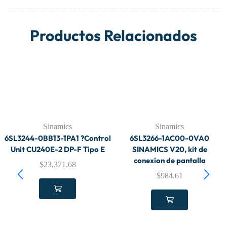
Productos Relacionados
Sinamics
Sinamics
6SL3244-0BB13-1PA1 ?Control
6SL3266-1AC00-0VA0
Unit CU240E-2 DP-F Tipo E
SINAMICS V20, kit de
conexion de pantalla
$
23,371.68
$
984.61