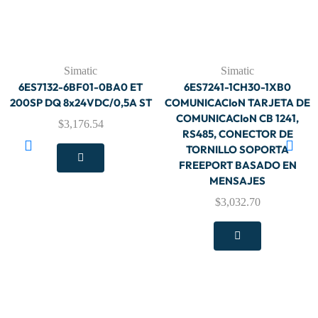
Simatic
Simatic
6ES7132-6BF01-0BA0 ET
6ES7241-1CH30-1XB0
200SP DQ 8x24VDC/0,5A ST
COMUNICACIoN TARJETA DE
COMUNICACIoN CB 1241,
$
3,176.54
RS485, CONECTOR DE
TORNILLO SOPORTA
FREEPORT BASADO EN
MENSAJES
$
3,032.70