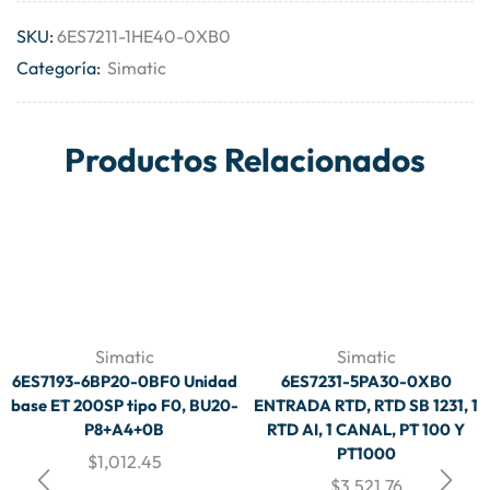
SKU:
6ES7211-1HE40-0XB0
Categoría:
Simatic
Productos Relacionados
Simatic
Simatic
6ES7193-6BP20-0BF0 Unidad
6ES7231-5PA30-0XB0
base ET 200SP tipo F0, BU20-
ENTRADA RTD, RTD SB 1231, 1
P8+A4+0B
RTD AI, 1 CANAL, PT 100 Y
PT1000
$
1,012.45
$
3,521.76