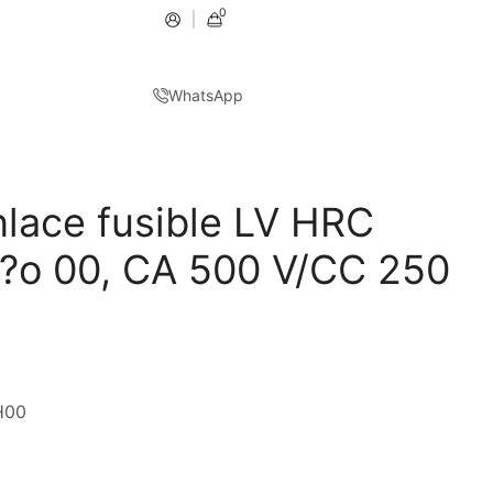
0
WhatsApp
ace fusible LV HRC
?o 00, CA 500 V/CC 250
H00