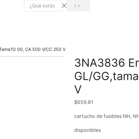
SEARCH
Search
input
,tama?o 00, CA 500 V/CC 250 V
3NA3836 Enl
GL/GG,tama
V
$
659.81
cartucho de fusibles NH, N
disponibles