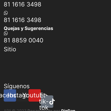
81 1616 3498
81 1616 3498
Quejas y Sugerencias
81 8859 0040
Sitio
Síguenos
acebook
Instagram
Youtube
Et-
tik-
tok
APII © 2023
Desarrollado por
DigDan