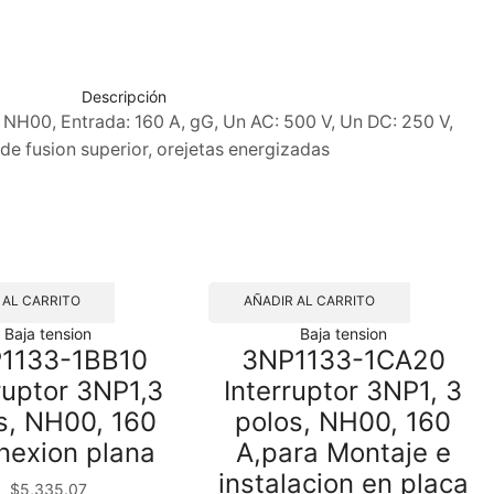
Descripción
 NH00, Entrada: 160 A, gG, Un AC: 500 V, Un DC: 250 V,
de fusion superior, orejetas energizadas
 AL CARRITO
AÑADIR AL CARRITO
Baja tension
Baja tension
1133-1BB10
3NP1133-1CA20
ruptor 3NP1,3
Interruptor 3NP1, 3
s, NH00, 160
polos, NH00, 160
nexion plana
A,para Montaje e
instalacion en placa
$
5,335.07