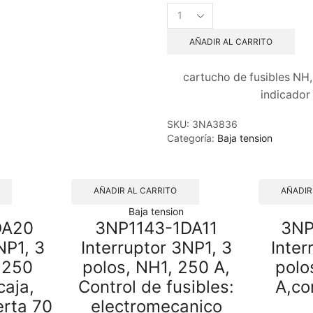
3NA3836
Enlace
fusible
AÑADIR AL CARRITO
LV
HRC
cartucho de fusibles NH,
GL/GG,tama?
o
indicador 
00,
CA
SKU:
3NA3836
500
Categoría:
Baja tension
V/CC
250
V
quantity
AÑADIR AL CARRITO
AÑADIR
Baja tension
DA20
3NP1143-1DA11
3NP
NP1, 3
Interruptor 3NP1, 3
Inter
 250
polos, NH1, 250 A,
polo
caja,
Control de fusibles:
A,co
erta 70
electromecanico