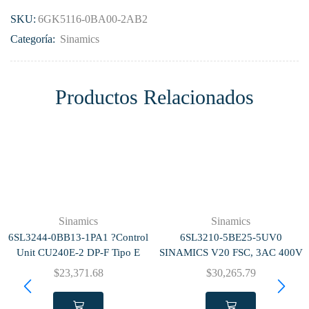
SKU:
6GK5116-0BA00-2AB2
Categoría:
Sinamics
Productos Relacionados
Sinamics
Sinamics
6SL3244-0BB13-1PA1 ?Control
6SL3210-5BE25-5UV0
Unit CU240E-2 DP-F Tipo E
SINAMICS V20 FSC, 3AC 400V
$
23,371.68
$
30,265.79