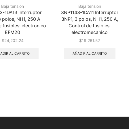
Baja tension
Baja tension
-1DA13 Interruptor
3NP1143-1DA11 Interruptor
3 polos, NH1, 250 A
3NP1, 3 polos, NH1, 250 A,
e fusibles: electronico
Control de fusibles:
EFM20
electromecanico
$
24,202.24
$
19,261.57
ADIR AL CARRITO
AÑADIR AL CARRITO