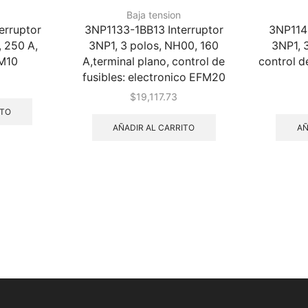
Baja tension
erruptor
3NP1133-1BB13 Interruptor
3NP1143
, 250 A,
3NP1, 3 polos, NH00, 160
3NP1, 
FM10
A,terminal plano, control de
control d
fusibles: electronico EFM20
$
19,117.73
ITO
AÑADIR AL CARRITO
AÑ