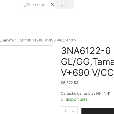
SEARCH
Search
input
G,Tama?o 1, CA 400 V+500 V+690 V/CC 440 V
3NA6122-6 E
GL/GG,Tama
V+690 V/CC
$
5,522.53
Cartucho de fusibles NH, NH1
disponibles
3NA6122-