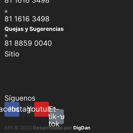
81 1616 3498
81 1616 3498
Quejas y Sugerencias
81 8859 0040
Sitio
Síguenos
acebook
Instagram
Youtube
Et-
tik-
tok
APII © 2023
Desarrollado por
DigDan