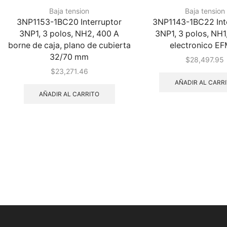
Baja tension
Baja tension
3NP1153-1BC20 Interruptor
3NP1143-1BC22 Int
3NP1, 3 polos, NH2, 400 A
3NP1, 3 polos, NH1
borne de caja, plano de cubierta
electronico E
32/70 mm
$
28,497.95
$
23,271.46
AÑADIR AL CARR
AÑADIR AL CARRITO