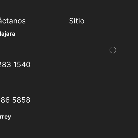
áctanos
Sitio
ajara
283 1540
686 5858
rrey