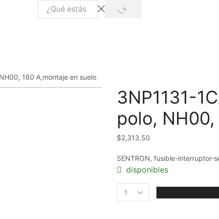
 NH00, 160 A,montaje en suelo
3NP1131-1CA
polo, NH00,
$
2,313.50
SENTRON, fusible-interruptor-s
disponibles