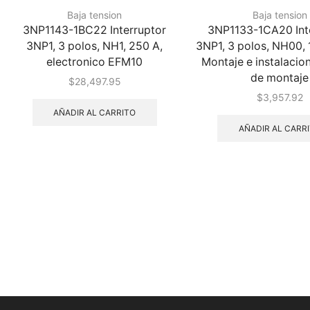
Baja tension
Baja tension
3NP1143-1BC22 Interruptor
3NP1133-1CA20 Int
3NP1, 3 polos, NH1, 250 A,
3NP1, 3 polos, NH00, 
electronico EFM10
Montaje e instalacio
de montaje
$
28,497.95
$
3,957.92
AÑADIR AL CARRITO
AÑADIR AL CARR