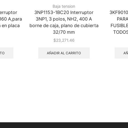
Baja tension
erruptor
3NP1153-1BC20 Interruptor
3KF901
160 A,para
3NP1, 3 polos, NH2, 400 A
PARA
n en placa
borne de caja, plano de cubierta
FUSIBL
32/70 mm
TODOS
$
23,271.46
ITO
AÑADIR AL CARRITO
AÑ