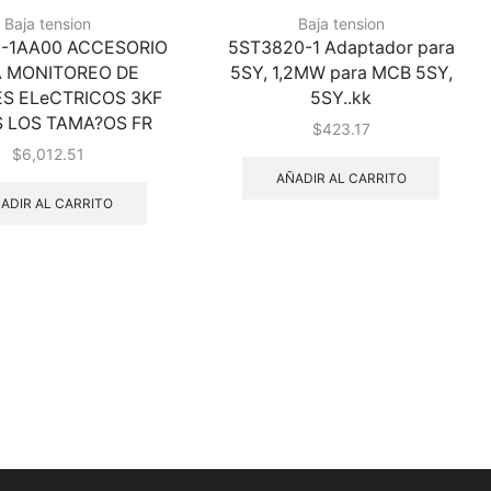
Baja tension
Baja tension
0-1AA00 ACCESORIO
5ST3820-1 Adaptador para
 MONITOREO DE
5SY, 1,2MW para MCB 5SY,
ES ELeCTRICOS 3KF
5SY..kk
 LOS TAMA?OS FR
$
423.17
$
6,012.51
AÑADIR AL CARRITO
ADIR AL CARRITO