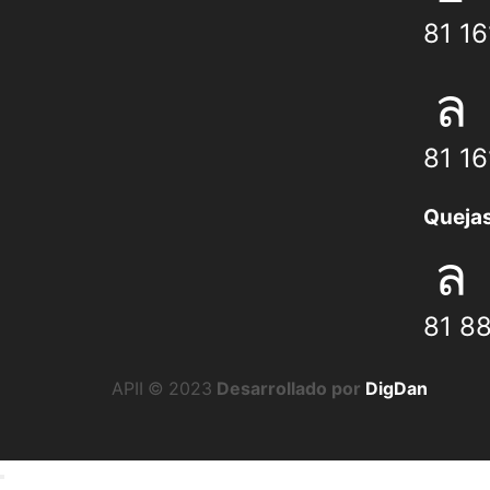
81 1
81 1
Quejas
81 8
APII © 2023
Desarrollado por
DigDan