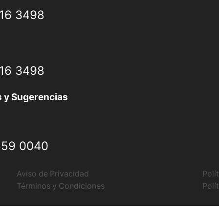
616 3498
616 3498
 y Sugerencias
859 0040
Aviso de Privacidad
Polí
Términos y Condiciones
Polí