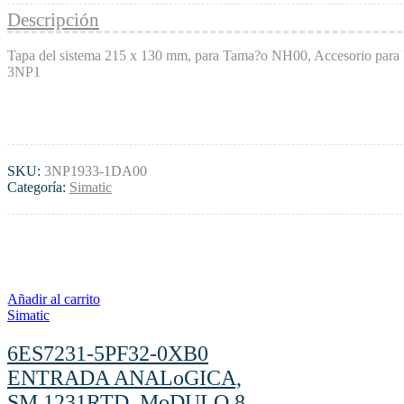
Descripción
Tapa del sistema 215 x 130 mm, para Tama?o NH00, Accesorio para In
3NP1
SKU:
3NP1933-1DA00
Categoría:
Simatic
Añadir al carrito
Simatic
6ES7231-5PF32-0XB0
ENTRADA ANALoGICA,
SM 1231RTD, MoDULO 8