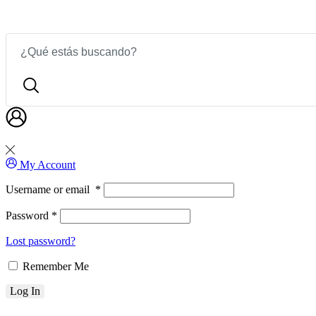
All departments menu
To use All departments menu, please, set up t
My Account
Username or email
*
Password
*
Lost password?
Remember Me
Log In