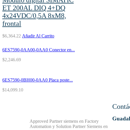
ET 200AL DIQ 4+DQ
4x24VDC/0,5A 8xM8,
frontal
$
6,364.22
Añadir Al Carrito
6ES7590-0AA00-0AA0 Conector en...
$
2,246.69
6ES7590-0BH00-0AA0 Placa poste...
$
14,099.10
Contá
Guadal
Approved Partner siemens en Factory
Automation y Solution Partner Siemens en