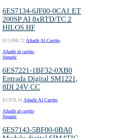
6ES7134-6JF00-0CA1 ET
200SP AI 8xRTD/TC 2
HILOS HF
$
15,998.72
Añadir Al Carrito
Añadir al carrito
Simatic
6ES7221-1BF32-0XB0
Entrada Digital SM1221,
8DI 24V CC
$
3,978.34
Añadir Al Carrito
Añadir al carrito
Simatic
6ES7143-5BF00-0BA0
Modulo digital SIMATIC