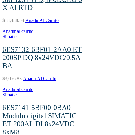
X AI RTD
$
18,488.54
Añadir Al Carrito
Añadir al carrito
Simatic
6ES7132-6BF01-2AA0 ET
200SP DQ 8x24VDC/0,5A
BA
$
3,056.83
Añadir Al Carrito
Añadir al carrito
Simatic
6ES7141-5BF00-0BA0
Modulo digital SIMATIC
ET 200AL DI 8x24VDC
8xM8