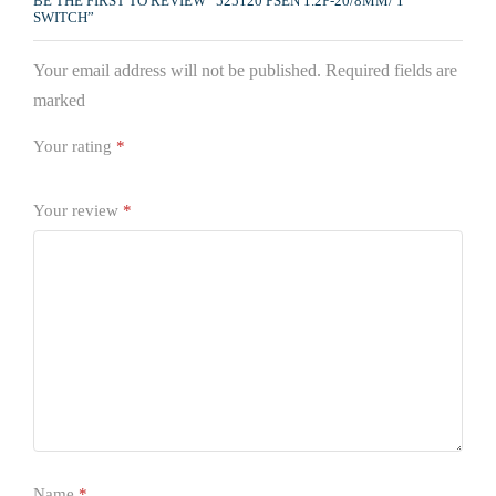
BE THE FIRST TO REVIEW “525120 PSEN 1.2P-20/8MM/ 1
SWITCH”
Your email address will not be published. Required fields are
marked
Your rating
*
Your review
*
Name
*