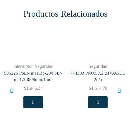
Productos Relacionados
Interruptor
,
Seguridad
Seguridad
506226 PSEN ma1.3p-20/PSEN
774303 PNOZ X2 24VAC/DC
ma1.3-08/8mm/1unit
2n/o
$
1,946.34
$
4,614.76