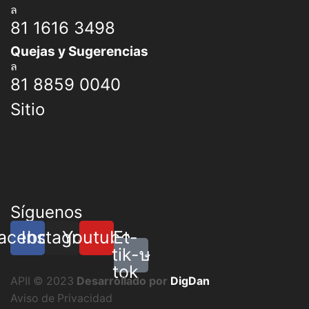
81 1616 3498
Quejas y Sugerencias
81 8859 0040
Sitio
Síguenos
acebook
Instagram
Youtube
Et-
tik-
tok
APII © 2023
Desarrollado por
DigDan
Aviso de Privacidad