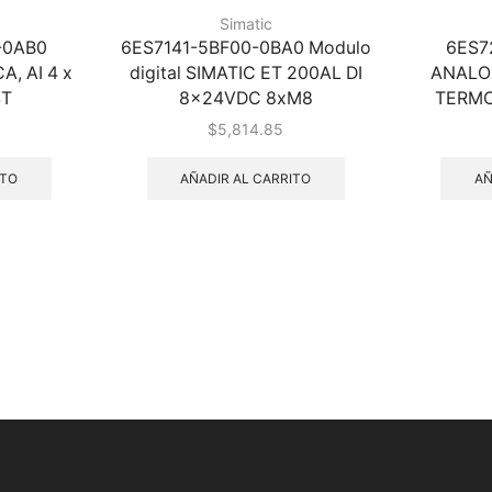
Simatic
-0AB0
6ES7141-5BF00-0BA0 Modulo
6ES7
, AI 4 x
digital SIMATIC ET 200AL DI
ANALOG
ST
8x24VDC 8xM8
TERMOP
$
5,814.85
ITO
AÑADIR AL CARRITO
AÑ