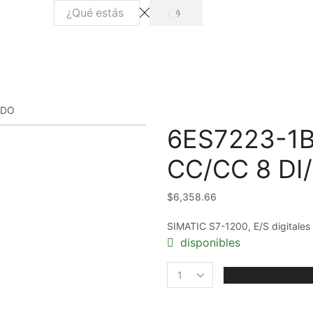
SEARCH
Search
input
 DO
6ES7223-1
CC/CC 8 DI
$
6,358.66
SIMATIC S7-1200, E/S digitale
disponibles
6ES7223-
1BH32-
0XB0