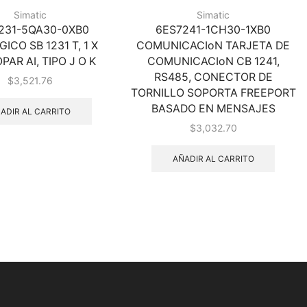
Simatic
Simatic
231-5QA30-0XB0
6ES7241-1CH30-1XB0
ICO SB 1231 T, 1 X
COMUNICACIoN TARJETA DE
AR AI, TIPO J O K
COMUNICACIoN CB 1241,
RS485, CONECTOR DE
$
3,521.76
TORNILLO SOPORTA FREEPORT
BASADO EN MENSAJES
ADIR AL CARRITO
$
3,032.70
AÑADIR AL CARRITO