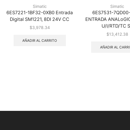
Simatic
Simatic
6ES7221-1BF32-0XB0 Entrada
6ES7531-7QD00
Digital SM1221, 8DI 24V CC
ENTRADA ANALoGICA
U/I/RTD/TC 
$
3,978.34
$
13,412.38
AÑADIR AL CARRITO
AÑADIR AL CARR