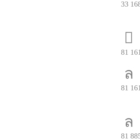
33 16
Monter
81 16
81 16
Quejas 
81 88