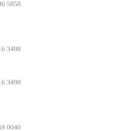
86 5858
rey
16 3498
16 3498
y Sugerencias
59 0040