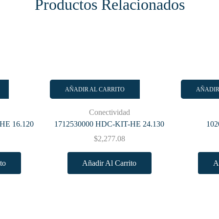
Productos Relacionados
AÑADIR AL CARRITO
AÑADIR
Conectividad
HE 16.120
1712530000 HDC-KIT-HE 24.130
102
$
2,277.08
to
Añadir Al Carrito
A