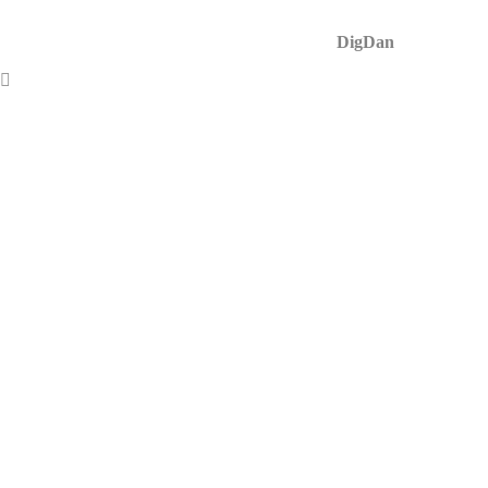
APII © 2023
Desarrollado por
DigDan