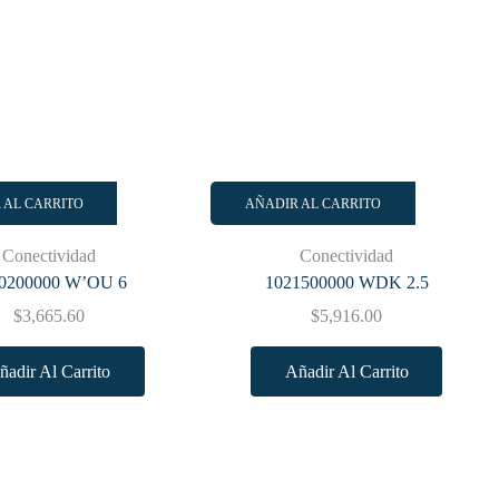
 AL CARRITO
AÑADIR AL CARRITO
Conectividad
Conectividad
0200000 W’OU 6
1021500000 WDK 2.5
$
3,665.60
$
5,916.00
ñadir Al Carrito
Añadir Al Carrito