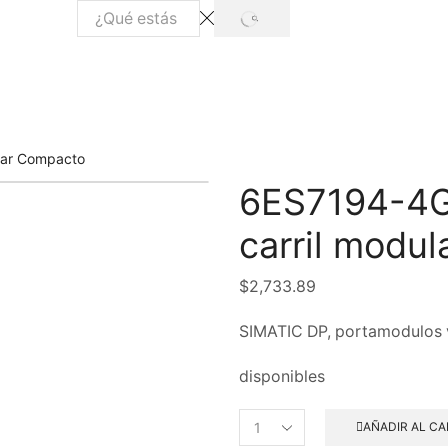
lar Compacto
6ES7194-4G
carril modu
$
2,733.89
SIMATIC DP, portamodulos 
disponibles
AÑADIR AL CA