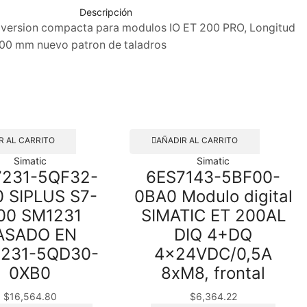
Descripción
version compacta para modulos IO ET 200 PRO, Longitud
00 mm nuevo patron de taladros
R AL CARRITO
AÑADIR AL CARRITO
Simatic
Simatic
7231-5QF32-
6ES7143-5BF00-
 SIPLUS S7-
0BA0 Modulo digital
00 SM1231
SIMATIC ET 200AL
ASADO EN
DIQ 4+DQ
7231-5QD30-
4x24VDC/0,5A
0XB0
8xM8, frontal
$
16,564.80
$
6,364.22