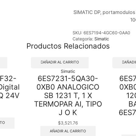
SIMATIC DP, portamodulos 
10
SKU:
6ES7194-4GC60-0AA0
Categoría:
Simatic
Productos Relacionados
AÑADIR AL CARRITO
AÑADI
Simatic
F32-
6ES7231-5QA30-
6ES
igital
0XB0 ANALOGICO
0XB0
Q 24V
SB 1231 T, 1 X
12
TERMOPAR AI, TIPO
B
J O K
6ES
$
3,521.76
ITO
AÑADIR AL CARRITO