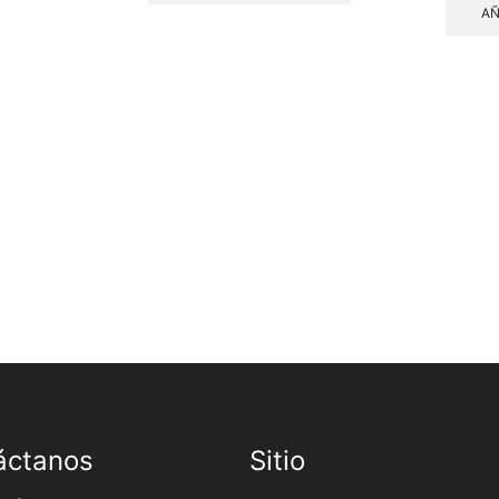
AÑ
áctanos
Sitio