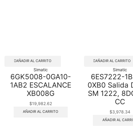
AÑADIR AL CARRITO
AÑADIR AL CARRITO
Simatic
Simatic
6GK5008-0GA10-
6ES7222-1B
1AB2 ESCALANCE
0XB0 Salida D
XB008G
SM 1222, 8D
CC
$
19,982.62
$
3,978.34
AÑADIR AL CARRITO
AÑADIR AL CARR