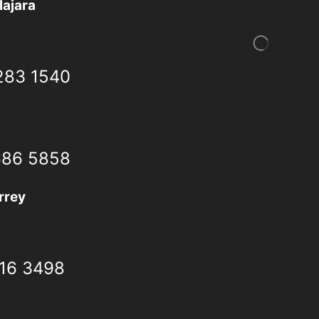
ajara
283 1540
686 5858
rrey
616 3498